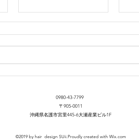
コロナウイルスによる緊急事
コロ
態宣言後の営業について
つい
いつもSUiiをご利用頂き、ありが
いつ
とうございます。 緊急事態宣言
とう
が全国に向けて出されたことによ
ナウ
り5月6日までのご予約は一旦停止
て、
しております。 コロナの状況次
す。
第で営業もまた変わる可能性もご
てお
ざいますが、ひとまず5月7日以降
気 
のご予約は受付ております。...
触れ
0980-43-7799
〒905-0011
沖縄県名護市宮里445-6大瀬産業ビル1F
©2019 by hair design SUii.Proudly created with Wix.com