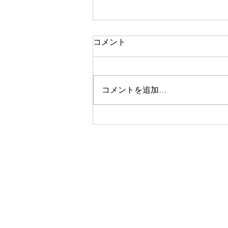
5月7日より営業再開致します
コメント
🙌
いつもSUiiをご利用頂き誠にあり
がとうございます🙇‍♂️ 全国に緊急
コメントを追加…
事態宣言が出されてから、ご予約
を停止しておりましたが、5月7日
より営業を再開致します。 コロ
ナはまだ終息しておらず、緊急事
態宣言は延長されますが、沖縄北
部での感染が今のところ広がって
いないことと、美容室...